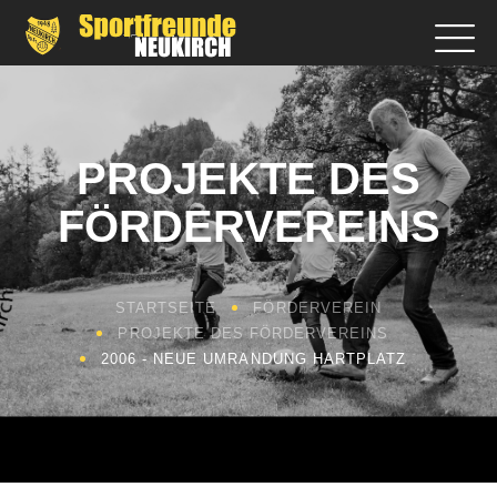
PROJEKTE DES
FÖRDERVEREINS
STARTSEITE
FÖRDERVEREIN
PROJEKTE DES FÖRDERVEREINS
2006 - NEUE UMRANDUNG HARTPLATZ