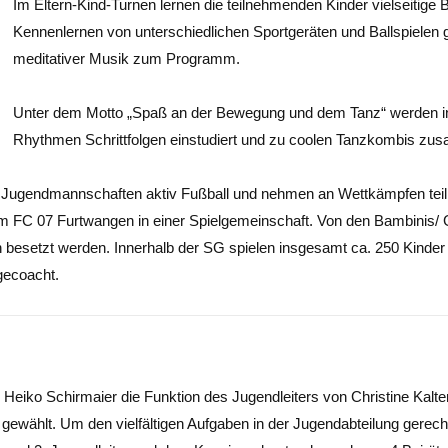
Im Eltern-Kind-Turnen lernen die teilnehmenden Kinder vielseiti
Kennenlernen von unterschiedlichen Sportgeräten und Ballspielen 
meditativer Musik zum Programm.
Unter dem Motto „Spaß an der Bewegung und dem Tanz“ werden i
Rhythmen Schrittfolgen einstudiert und zu coolen Tanzkombis zus
12 Jugendmannschaften aktiv Fußball und nehmen an Wettkämpfen teil
 FC 07 Furtwangen in einer Spielgemeinschaft. Von den Bambinis/ 
besetzt werden. Innerhalb der SG spielen insgesamt ca. 250 Kinder
 gecoacht.
eiko Schirmaier die Funktion des Jugendleiters von Christine Kalten
l gewählt. Um den vielfältigen Aufgaben in der Jugendabteilung gerech