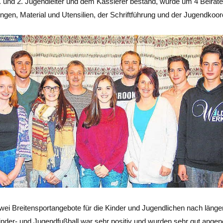
1. und 2. Jugendleiter und dem Kassierer bestand, wurde um 4 Beiräte
gen, Material und Utensilien, der Schriftführung und der Jugendkoordi
ei Breitensportangebote für die Kinder und Jugendlichen nach län
Kinder- und Jugendfußball war sehr positiv und wurden sehr gut an