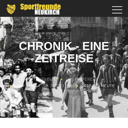
CHRONIK - EINE
ZEITREISE
STARTSEITE
UNSER VEREIN
CHRONIK - EINE ZEITREISE
2017 BIS HEUTE